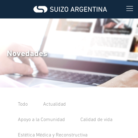
Novedades
Todo
Actualidad
Apoyo a la Comunidad
Calidad de vida
Estética Médica y Reconstructiva