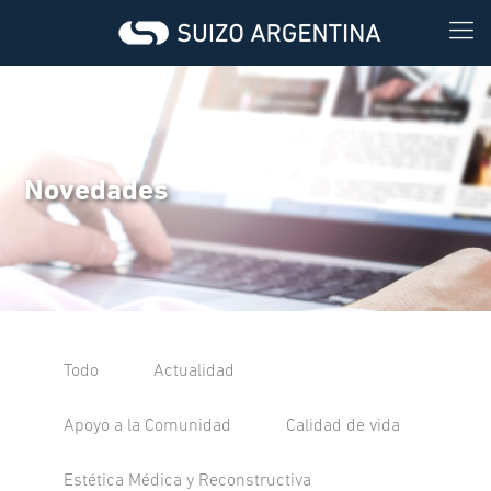
Novedades
Todo
Actualidad
Apoyo a la Comunidad
Calidad de vida
Estética Médica y Reconstructiva