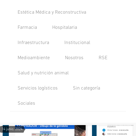
Estética Médica y Reconstructiva
Farmacia
Hospitalaria
Infraestructura
Institucional
Medioambiente
Nosotros
RSE
Salud y nutrición animal
Servicios logísticos
Sin categoría
Sociales
14 junio, 2024