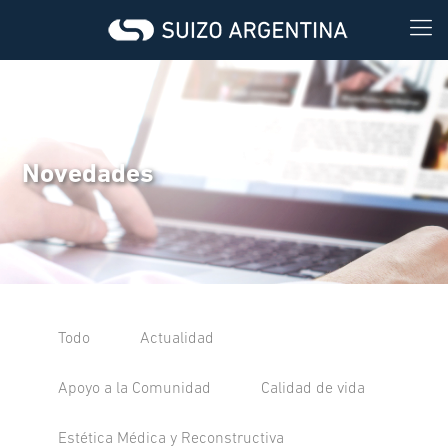
Novedades
Todo
Actualidad
Apoyo a la Comunidad
Calidad de vida
Estética Médica y Reconstructiva