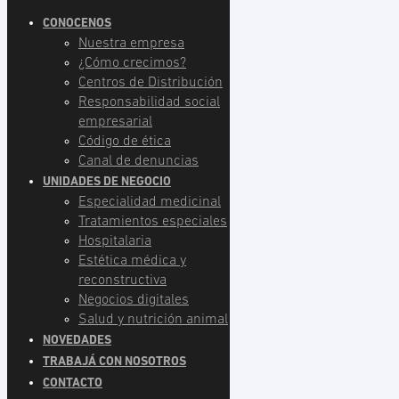
CONOCENOS
Nuestra empresa
¿Cómo crecimos?
Centros de Distribución
Responsabilidad social
empresarial
Código de ética
Canal de denuncias
UNIDADES DE NEGOCIO
Especialidad medicinal
Tratamientos especiales
Hospitalaria
Estética médica y
reconstructiva
Negocios digitales
Salud y nutrición animal
NOVEDADES
TRABAJÁ CON NOSOTROS
CONTACTO